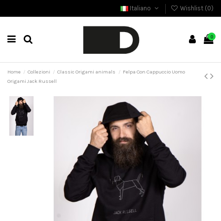
Italiano
Wishlist (
0
)
0
Home
Collezioni
Classic Origami animals
Felpa Con Cappuccio Uomo
Origami Jack Russell