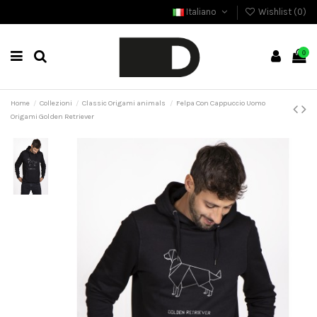
Italiano
Wishlist (
0
)
0
Home
Collezioni
Classic Origami animals
Felpa Con Cappuccio Uomo
Origami Golden Retriever