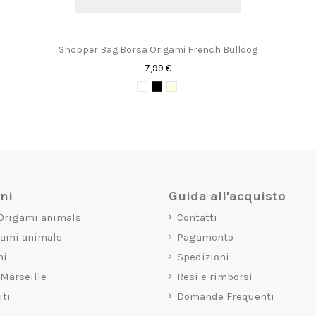
Shopper Bag Borsa Origami French Bulldog
7,99 €
oni
Guida all'acquisto
 Origami animals
Contatti
gami animals
Pagamento
mi
Spedizioni
 Marseille
Resi e rimborsi
iti
Domande Frequenti