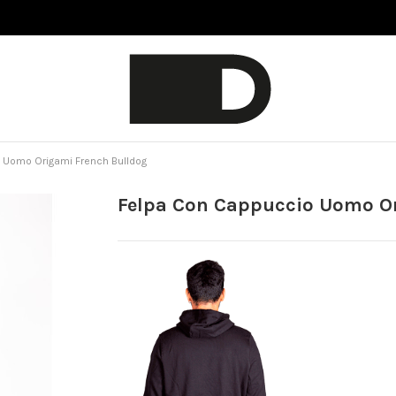
 Uomo Origami French Bulldog
Felpa Con Cappuccio Uomo O