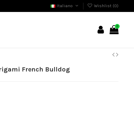
Italiano
Wishlist (
0
)
0
rigami French Bulldog