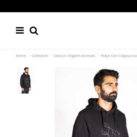
Home
Collezioni
Classic Origami animals
Felpa Con Cappuccio