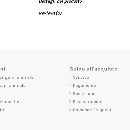
Dettagli del prodotto
Reviews
(0)
oni
Guida all'acquisto
 Origami animals
Contatti
gami animals
Pagamento
mi
Spedizioni
 Marseille
Resi e rimborsi
iti
Domande Frequenti