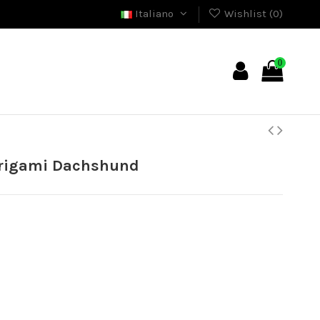
Italiano
Wishlist (
0
)
0
Origami Dachshund