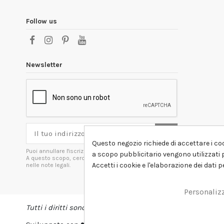
Follow us
Newsletter
Questo negozio richiede di accettare i coo
Puoi annullare l'iscrizione in ogni momenti.
a scopo pubblicitario vengono utilizzati p
A questo scopo, cerca le info di contatto
Accetti i cookie e l'elaborazione dei dati 
nelle note legali.
Personaliz
Tutti i diritti sono riservati DSHIRT - P.IVA 04979670652