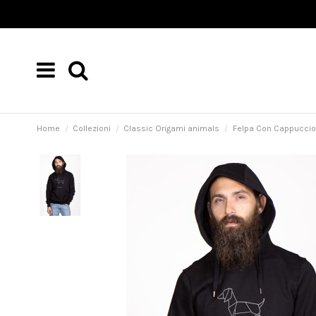
Home
Collezioni
Classic Origami animals
Felpa Con Cappucci