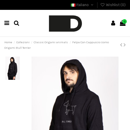
Italiano
Wishlist (
0
)
0
Home
Collezioni
Classic Origami animals
Felpa Con Cappuccio Uomo
Origami Bull Terrier