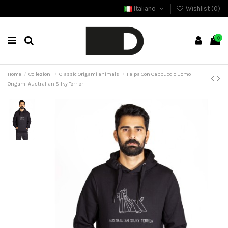
Italiano
Wishlist (
0
)
0
Home
Collezioni
Classic Origami animals
Felpa Con Cappuccio Uomo
Origami Australian Silky Terrier