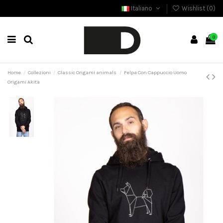
Italiano
Wishlist (
0
)
0
Home
Collezioni
Classic Origami animals
Felpa Con Cappuccio Uomo
Origami Akita