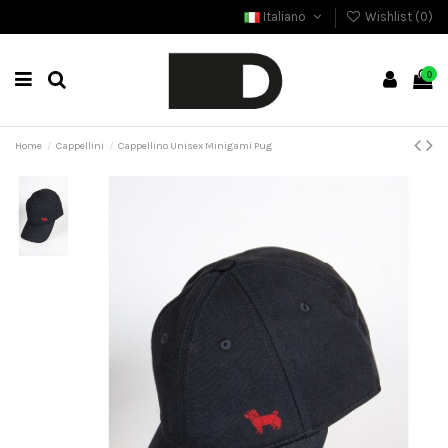
Italiano
Wishlist (
0
)
0
Home
Cappellini
Cappellino Unisex Minigami Pug