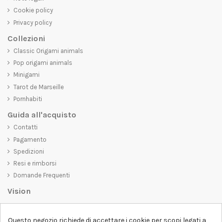
Cookie policy
Privacy policy
Collezioni
Classic Origami animals
Pop origami animals
Minigami
Tarot de Marseille
Pornhabiti
Guida all'acquisto
Contatti
Pagamento
Spedizioni
Resi e rimborsi
Domande Frequenti
Vision
D-SHIRT
si impegna a creare prodotti di alta qualità che non solo siano
belli da vedere, ma che trasmettano anche un messaggio importante.
Questo negozio richiede di accettare i cookie per scopi legati a