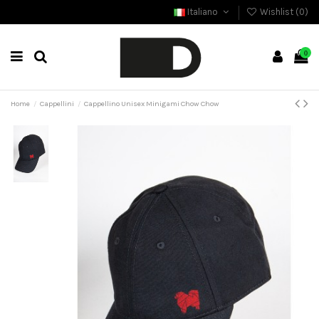
Italiano
Wishlist (
0
)
0
Home
Cappellini
Cappellino Unisex Minigami Chow Chow