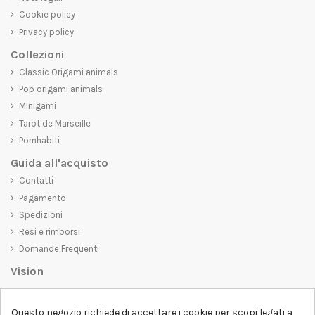
Cookie policy
Privacy policy
Collezioni
Classic Origami animals
Pop origami animals
Minigami
Tarot de Marseille
Pornhabiti
Guida all'acquisto
Contatti
Pagamento
Spedizioni
Resi e rimborsi
Domande Frequenti
Vision
D-SHIRT
si impegna a creare prodotti di alta qualità che non solo siano
belli da vedere, ma che trasmettano anche un messaggio importante.
Questo negozio richiede di accettare i cookie per scopi legati a