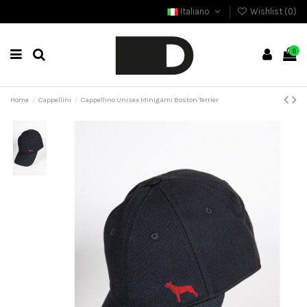
Italiano
Wishlist (
0
)
0
Home
Cappellini
Cappellino Unisex Minigami Boston Terrier