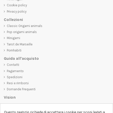
Cookie policy
Privacy policy
Collezioni
Classic Origami animals
Pop origami animals
Minigami
Tarot de Marseille
Pornhabiti
Guida all'acquisto
Contatti
Pagamento
Spedizioni
Resi e rimborsi
Domande Frequenti
Vision
D-SHIRT
si impegna a creare prodotti di alta qualità che non solo siano
belli da vedere, ma che trasmettano anche un messaggio importante.
Questo negozio richiede di accettare i cookie per scopi legati a