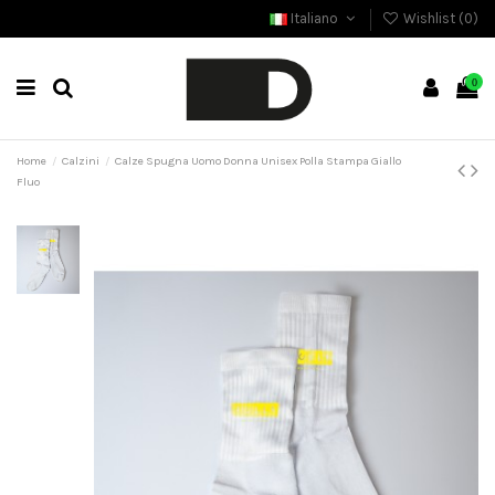
Italiano
Wishlist (
0
)
0
Home
Calzini
Calze Spugna Uomo Donna Unisex Polla Stampa Giallo
Fluo