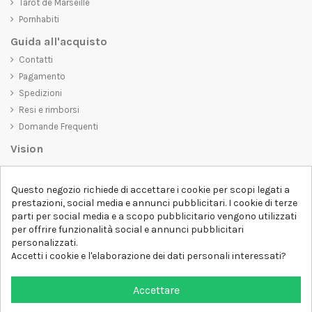
Tarot de Marseille
Pornhabiti
Guida all'acquisto
Contatti
Pagamento
Spedizioni
Resi e rimborsi
Domande Frequenti
Vision
D-SHIRT
si impegna a creare prodotti di alta qualità che non solo siano
Questo negozio richiede di accettare i cookie per scopi legati a
belli da vedere, ma che trasmettano anche un messaggio importante.
prestazioni, social media e annunci pubblicitari. I cookie di terze
Che siate alla ricerca di una t-shirt unica e di tendenza, di una felpa
parti per social media e a scopo pubblicitario vengono utilizzati
comoda e accogliente o di un accessorio esclusivo,
D-SHIRT
ha
per offrire funzionalità social e annunci pubblicitari
qualcosa per tutti.
Follow us
personalizzati.
Accetti i cookie e l'elaborazione dei dati personali interessati?
Newsletter
Accettare