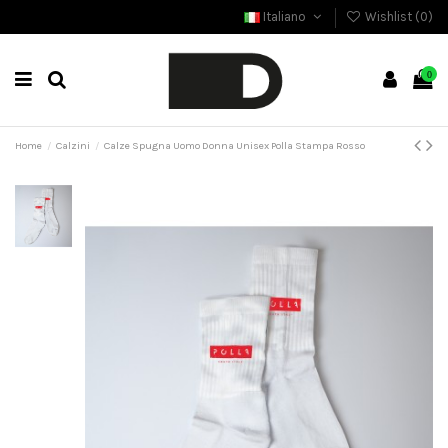
Italiano
Wishlist (
0
)
0
Home
Calzini
Calze Spugna Uomo Donna Unisex Polla Stampa Rosso