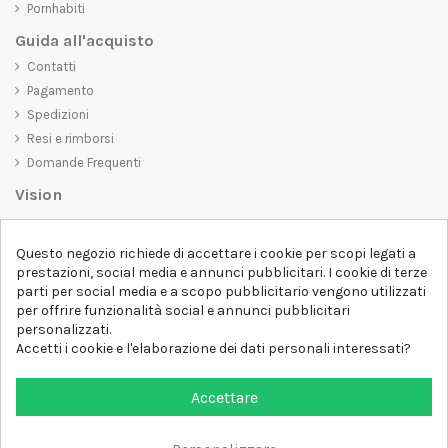
Pornhabiti
Guida all'acquisto
Contatti
Pagamento
Spedizioni
Resi e rimborsi
Domande Frequenti
Vision
D-SHIRT
si impegna a creare prodotti di alta qualità che non solo siano
Questo negozio richiede di accettare i cookie per scopi legati a
belli da vedere, ma che trasmettano anche un messaggio importante.
prestazioni, social media e annunci pubblicitari. I cookie di terze
Che siate alla ricerca di una t-shirt unica e di tendenza, di una felpa
parti per social media e a scopo pubblicitario vengono utilizzati
comoda e accogliente o di un accessorio esclusivo,
D-SHIRT
ha
per offrire funzionalità social e annunci pubblicitari
qualcosa per tutti.
Follow us
personalizzati.
Accetti i cookie e l'elaborazione dei dati personali interessati?
Newsletter
Accettare