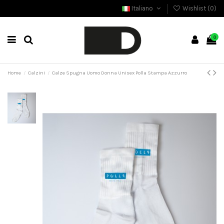
Italiano
Wishlist (
0
)
0
Home
Calzini
Calze Spugna Uomo Donna Unisex Polla Stampa Azzurro