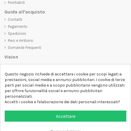
Pornhabiti
Guida all'acquisto
Contatti
Pagamento
Spedizioni
Resi e rimborsi
Domande Frequenti
Vision
D-SHIRT
si impegna a creare prodotti di alta qualità che non solo siano
Questo negozio richiede di accettare i cookie per scopi legati a
belli da vedere, ma che trasmettano anche un messaggio importante.
prestazioni, social media e annunci pubblicitari. I cookie di terze
Che siate alla ricerca di una t-shirt unica e di tendenza, di una felpa
parti per social media e a scopo pubblicitario vengono utilizzati
comoda e accogliente o di un accessorio esclusivo,
D-SHIRT
ha
per offrire funzionalità social e annunci pubblicitari
qualcosa per tutti.
Follow us
personalizzati.
Accetti i cookie e l'elaborazione dei dati personali interessati?
Newsletter
Accettare