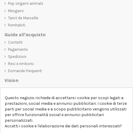
Pop origami animals
Minigami
Tarot de Marseille
Pornhabiti
Guida all'acquisto
Contatti
Pagamento
Spedizioni
Resi e rimborsi
Domande Frequenti
Vision
D-SHIRT
si impegna a creare prodotti di alta qualità che non solo siano
Questo negozio richiede di accettare i cookie per scopi legati a
belli da vedere, ma che trasmettano anche un messaggio importante.
prestazioni, social media e annunci pubblicitari. I cookie di terze
Che siate alla ricerca di una t-shirt unica e di tendenza, di una felpa
parti per social media e a scopo pubblicitario vengono utilizzati
comoda e accogliente o di un accessorio esclusivo,
D-SHIRT
ha
per offrire funzionalità social e annunci pubblicitari
qualcosa per tutti.
Follow us
personalizzati.
Accetti i cookie e l'elaborazione dei dati personali interessati?
Newsletter