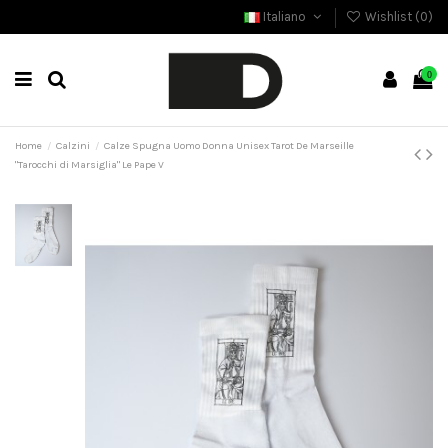
Italiano
Wishlist (
0
)
0
Home
Calzini
Calze Spugna Uomo Donna Unisex Tarot De Marseille
"Tarocchi di Marsiglia" Le Pape V