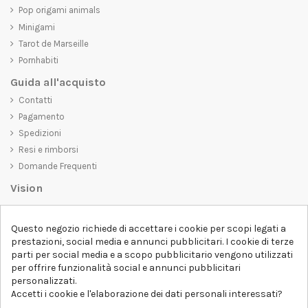
Pop origami animals
Minigami
Tarot de Marseille
Pornhabiti
Guida all'acquisto
Contatti
Pagamento
Spedizioni
Resi e rimborsi
Domande Frequenti
Vision
D-SHIRT
si impegna a creare prodotti di alta qualità che non solo siano
Questo negozio richiede di accettare i cookie per scopi legati a
belli da vedere, ma che trasmettano anche un messaggio importante.
prestazioni, social media e annunci pubblicitari. I cookie di terze
Che siate alla ricerca di una t-shirt unica e di tendenza, di una felpa
parti per social media e a scopo pubblicitario vengono utilizzati
comoda e accogliente o di un accessorio esclusivo,
D-SHIRT
ha
per offrire funzionalità social e annunci pubblicitari
qualcosa per tutti.
Follow us
personalizzati.
Accetti i cookie e l'elaborazione dei dati personali interessati?