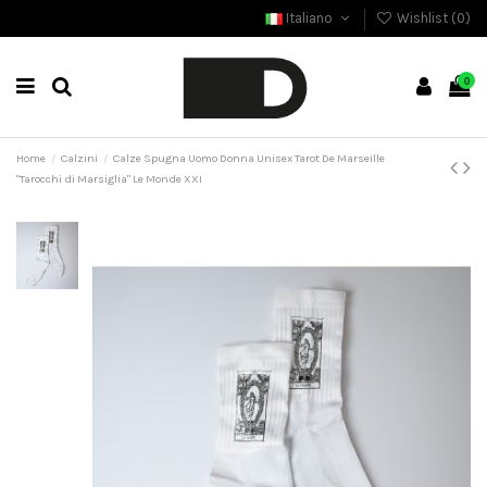
Italiano
Wishlist (
0
)
0
Home
Calzini
Calze Spugna Uomo Donna Unisex Tarot De Marseille
"Tarocchi di Marsiglia" Le Monde XXI