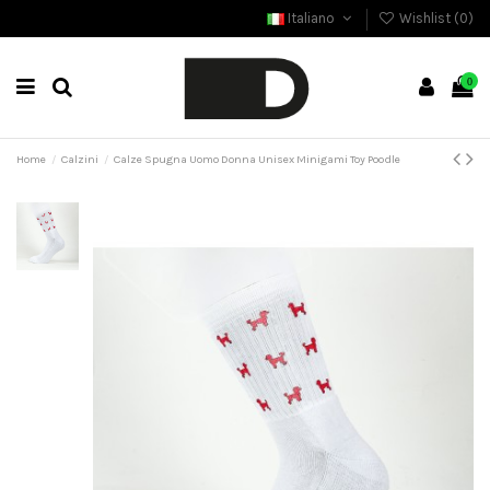
Italiano
Wishlist (
0
)
0
Home
Calzini
Calze Spugna Uomo Donna Unisex Minigami Toy Poodle