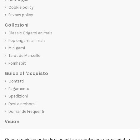
Cookie policy
Privacy policy
Collezioni
Classic Origami animals
Pop origami animals
Minigami
Tarot de Marseille
Pornhabiti
Guida all'acquisto
Contatti
Pagamento
Spedizioni
Resi e rimborsi
Domande Frequenti
Vision
D-SHIRT
si impegna a creare prodotti di alta qualità che non solo siano
Questo negozio richiede di accettare i cookie per scopi legati a
belli da vedere, ma che trasmettano anche un messaggio importante.