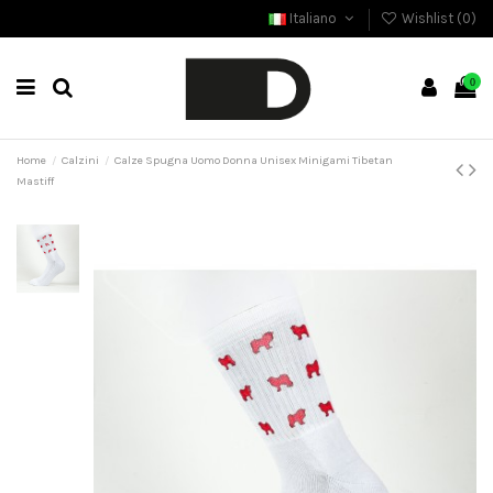
Italiano
Wishlist (
0
)
0
Home
Calzini
Calze Spugna Uomo Donna Unisex Minigami Tibetan
Mastiff