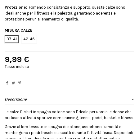
Protezione:
Fornendo consistenza e supporto, queste calze sono
ideali anche per il fitness e la palestra, garantendo aderenza e
protezione per un allenamento di qualità.
MISURA CALZE
37-41
42-46
9,99 €
Tasse incluse
Descrizione
Le calze D-shirt in spugna cotone sono l'ideale per uomini e donne che
praticano attività sportive come running, tennis, padel, basket e fitness.
Grazie al loro tessuto in spugna di cotone, assorbono l'umidità e
mantengono i piedi freschi e asciutti durante l'attività fisica. Disponibili
in bianco, il loro design mini a pattern si adatta perfettamente a