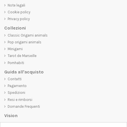
Note legali
Cookie policy
Privacy policy
Collezioni
Classic Origami animals
Pop origami animals
Minigami
Tarot de Marseille
Pornhabiti
Guida all'acquisto
Contatti
Pagamento
Spedizioni
Resi e rimborsi
Domande Frequenti
Vision
D-SHIRT
si impegna a creare prodotti di alta qualità che non solo siano