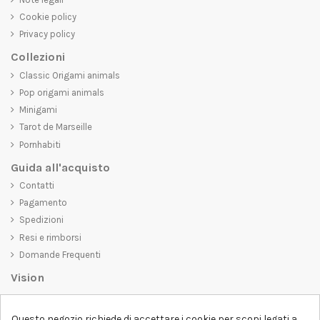
Cookie policy
Privacy policy
Collezioni
Classic Origami animals
Pop origami animals
Minigami
Tarot de Marseille
Pornhabiti
Guida all'acquisto
Contatti
Pagamento
Spedizioni
Resi e rimborsi
Domande Frequenti
Vision
D-SHIRT
si impegna a creare prodotti di alta qualità che non solo siano
Questo negozio richiede di accettare i cookie per scopi legati a
belli da vedere, ma che trasmettano anche un messaggio importante.