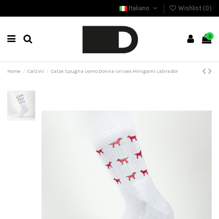
Italiano
Wishlist (
0
)
0
Home
Calzini
Calze Spugna Uomo Donna Unisex Minigami Labrador