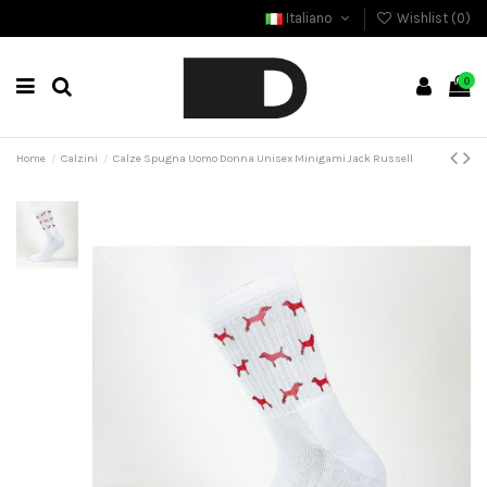
Italiano
Wishlist (
0
)
0
Home
Calzini
Calze Spugna Uomo Donna Unisex Minigami Jack Russell