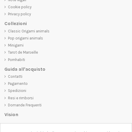
Cookie policy
Privacy policy
Collezioni
Classic Origami animals
Pop origami animals
Minigami
Tarot de Marseille
Pornhabiti
Guida all'acquisto
Contatti
Pagamento
Spedizioni
Resi e rimborsi
Domande Frequenti
Vision
D-SHIRT
si impegna a creare prodotti di alta qualità che non solo siano
belli da vedere, ma che trasmettano anche un messaggio importante.