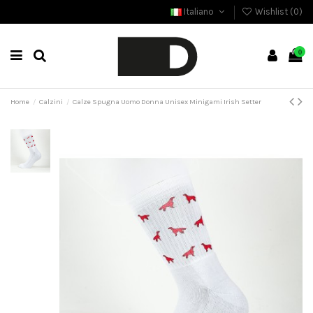
Italiano
Wishlist (
0
)
0
Home
Calzini
Calze Spugna Uomo Donna Unisex Minigami Irish Setter