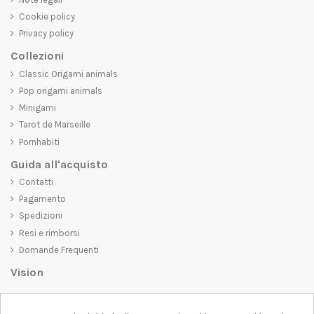
Cookie policy
Privacy policy
Collezioni
Classic Origami animals
Pop origami animals
Minigami
Tarot de Marseille
Pornhabiti
Guida all'acquisto
Contatti
Pagamento
Spedizioni
Resi e rimborsi
Domande Frequenti
Vision
D-SHIRT
si impegna a creare prodotti di alta qualità che non solo siano
belli da vedere, ma che trasmettano anche un messaggio importante.