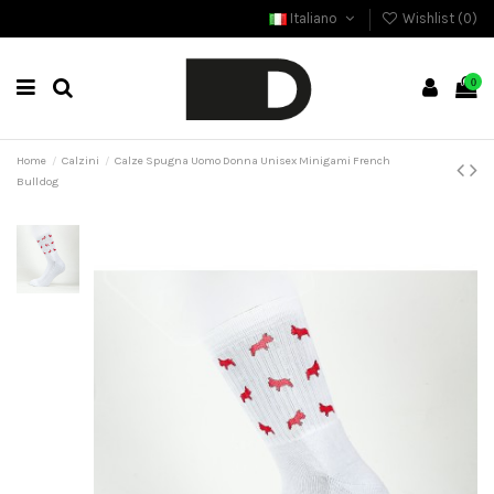
Italiano
Wishlist (
0
)
0
Home
Calzini
Calze Spugna Uomo Donna Unisex Minigami French
Bulldog