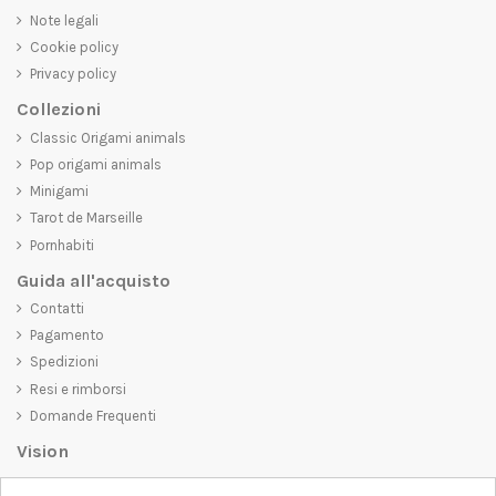
Note legali
Cookie policy
Privacy policy
Collezioni
Classic Origami animals
Pop origami animals
Minigami
Tarot de Marseille
Pornhabiti
Guida all'acquisto
Contatti
Pagamento
Spedizioni
Resi e rimborsi
Domande Frequenti
Vision
D-SHIRT
si impegna a creare prodotti di alta qualità che non solo siano