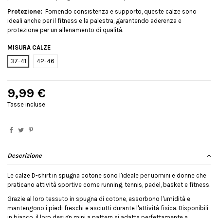
Protezione:
Fornendo consistenza e supporto, queste calze sono
ideali anche per il fitness e la palestra, garantendo aderenza e
protezione per un allenamento di qualità.
MISURA CALZE
37-41
42-46
9,99 €
Tasse incluse
Descrizione
Le calze D-shirt in spugna cotone sono l'ideale per uomini e donne che
praticano attività sportive come running, tennis, padel, basket e fitness.
Grazie al loro tessuto in spugna di cotone, assorbono l'umidità e
mantengono i piedi freschi e asciutti durante l'attività fisica. Disponibili
in bianco, il loro design mini a pattern si adatta perfettamente a