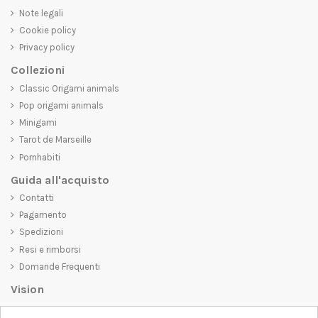
Note legali
Cookie policy
Privacy policy
Collezioni
Classic Origami animals
Pop origami animals
Minigami
Tarot de Marseille
Pornhabiti
Guida all'acquisto
Contatti
Pagamento
Spedizioni
Resi e rimborsi
Domande Frequenti
Vision
D-SHIRT
si impegna a creare prodotti di alta qualità che non solo siano