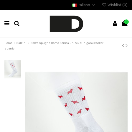
Italiano
Wishlist (
0
)
0
Home
Calzini
Calze Spugna Uomo Donna Unisex Minigami Cocker
Spaniel