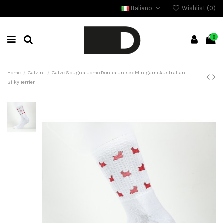
Italiano
Wishlist (
0
)
0
Home
Calzini
Calze Spugna Uomo Donna Unisex Minigami Australian
Silky Terrier