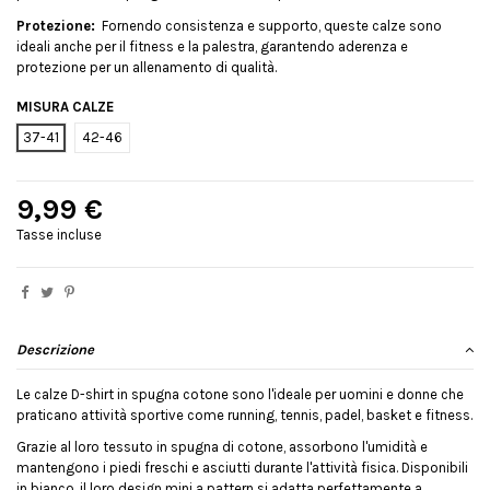
Protezione:
Fornendo consistenza e supporto, queste calze sono
ideali anche per il fitness e la palestra, garantendo aderenza e
protezione per un allenamento di qualità.
MISURA CALZE
37-41
42-46
9,99 €
Tasse incluse
Descrizione
Le calze D-shirt in spugna cotone sono l'ideale per uomini e donne che
praticano attività sportive come running, tennis, padel, basket e fitness.
Grazie al loro tessuto in spugna di cotone, assorbono l'umidità e
mantengono i piedi freschi e asciutti durante l'attività fisica. Disponibili
in bianco, il loro design mini a pattern si adatta perfettamente a