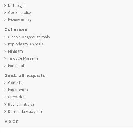
Note legali
Cookie policy
Privacy policy
Collezioni
Classic Origami animals
Pop origami animals
Minigami
Tarot de Marseille
Pornhabiti
Guida all'acquisto
Contatti
Pagamento
Spedizioni
Resi e rimborsi
Domande Frequenti
Vision
D-SHIRT
si impegna a creare prodotti di alta qualità che non solo siano