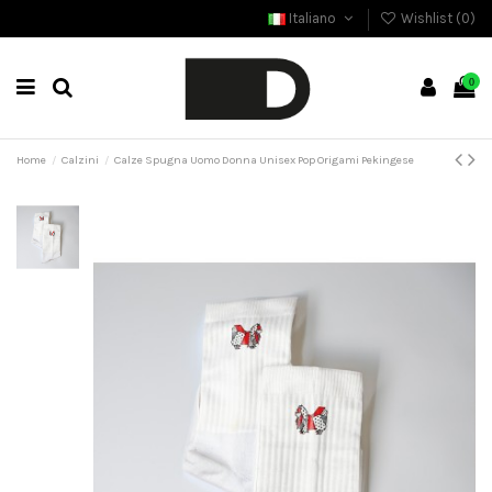
Italiano
Wishlist (
0
)
0
Home
Calzini
Calze Spugna Uomo Donna Unisex Pop Origami Pekingese