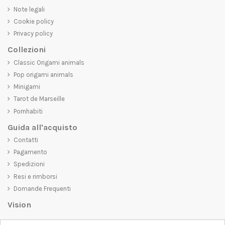
Note legali
Cookie policy
Privacy policy
Collezioni
Classic Origami animals
Pop origami animals
Minigami
Tarot de Marseille
Pornhabiti
Guida all'acquisto
Contatti
Pagamento
Spedizioni
Resi e rimborsi
Domande Frequenti
Vision
D-SHIRT
si impegna a creare prodotti di alta qualità che non solo siano