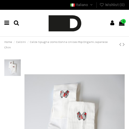
Italiano
Wishlist (
0
)
0
Home
Calzini
Calze Spugna Uomo Donna Unisex Pop Origami Japanese
Chin