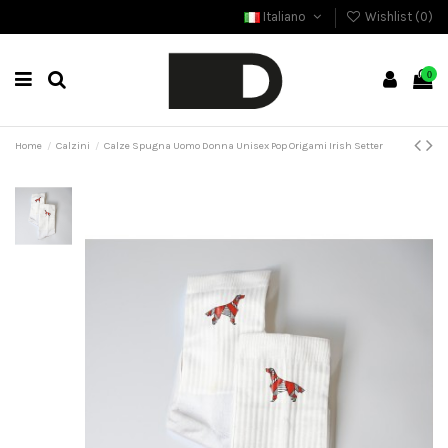
Italiano
Wishlist (
0
)
0
Home
Calzini
Calze Spugna Uomo Donna Unisex Pop Origami Irish Setter