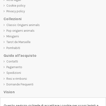
Cookie policy
Privacy policy
Collezioni
Classic Origami animals
Pop origami animals
Minigami
Tarot de Marseille
Pornhabiti
Guida all'acquisto
Contatti
Pagamento
Spedizioni
Resi e rimborsi
Domande Frequenti
Vision
D-SHIRT
si impegna a creare prodotti di alta qualità che non solo siano
Questo negozio richiede di accettare i cookie per scopi legati a
belli da vedere, ma che trasmettano anche un messaggio importante.