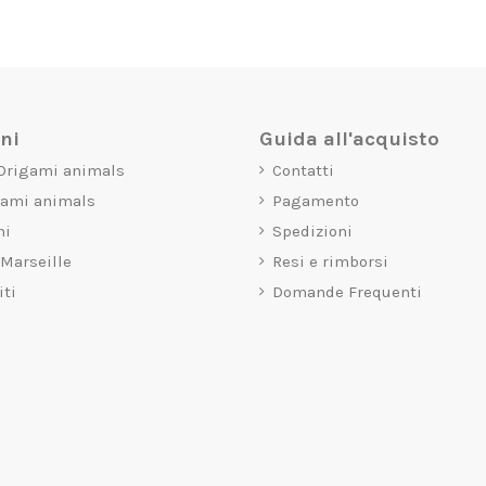
oni
Guida all'acquisto
 Origami animals
Contatti
gami animals
Pagamento
mi
Spedizioni
 Marseille
Resi e rimborsi
iti
Domande Frequenti