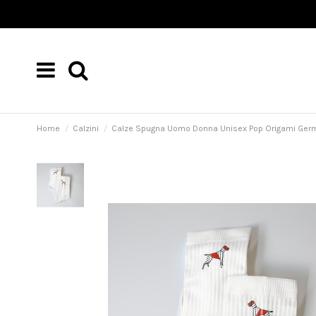
Home
Calzini
Calze Spugna Uomo Donna Unisex Pop Origami Ger