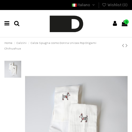
Italiano
Wishlist (
0
)
0
Home
Calzini
Calze Spugna Uomo Donna Unisex Pop Origami
Chihuahua