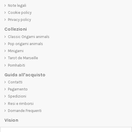
Note legali
Cookie policy
Privacy policy
Collezioni
Classic Origami animals
Pop origami animals
Minigami
Tarot de Marseille
Pornhabiti
Guida all'acquisto
Contatti
Pagamento
Spedizioni
Resi e rimborsi
Domande Frequenti
Vision
D-SHIRT
si impegna a creare prodotti di alta qualità che non solo siano