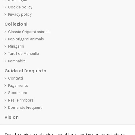
Cookie policy
Privacy policy
Collezioni
Classic Origami animals
Pop origami animals
Minigami
Tarot de Marseille
Pornhabiti
Guida all'acquisto
Contatti
Pagamento
Spedizioni
Resi e rimborsi
Domande Frequenti
Vision
D-SHIRT
si impegna a creare prodotti di alta qualità che non solo siano
Questo negozio richiede di accettare i cookie per scopi legati a
belli da vedere, ma che trasmettano anche un messaggio importante.