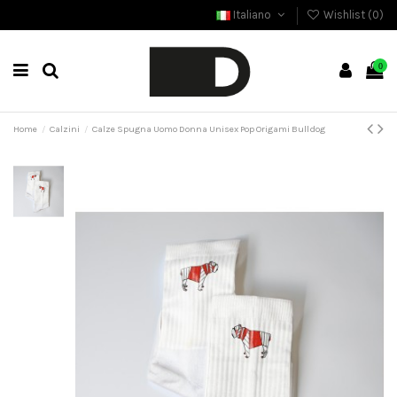
Italiano
Wishlist (
0
)
0
Home
Calzini
Calze Spugna Uomo Donna Unisex Pop Origami Bulldog