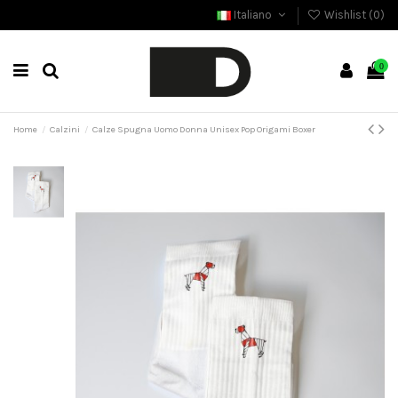
Italiano
Wishlist (
0
)
0
Home
Calzini
Calze Spugna Uomo Donna Unisex Pop Origami Boxer