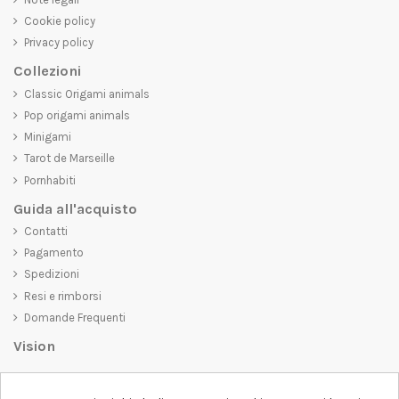
Cookie policy
Privacy policy
Collezioni
Classic Origami animals
Pop origami animals
Minigami
Tarot de Marseille
Pornhabiti
Guida all'acquisto
Contatti
Pagamento
Spedizioni
Resi e rimborsi
Domande Frequenti
Vision
D-SHIRT
si impegna a creare prodotti di alta qualità che non solo siano
belli da vedere, ma che trasmettano anche un messaggio importante.