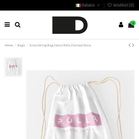
Italiano
Wishlist (
0
)
0
Home
Bags
Drawstring Bag Sacca Polla Stampa Rosa