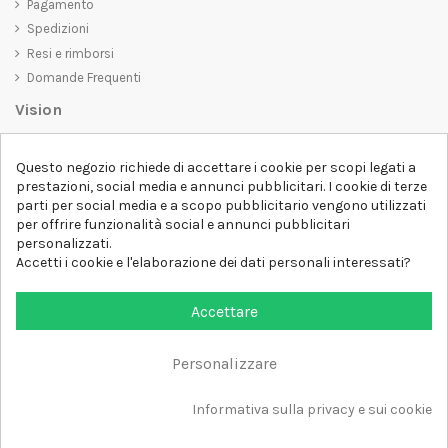
Pagamento
Spedizioni
Resi e rimborsi
Domande Frequenti
Vision
D-SHIRT
si impegna a creare prodotti di alta qualità che non solo siano
Questo negozio richiede di accettare i cookie per scopi legati a
belli da vedere, ma che trasmettano anche un messaggio importante.
prestazioni, social media e annunci pubblicitari. I cookie di terze
Che siate alla ricerca di una t-shirt unica e di tendenza, di una felpa
parti per social media e a scopo pubblicitario vengono utilizzati
comoda e accogliente o di un accessorio esclusivo,
D-SHIRT
ha
per offrire funzionalità social e annunci pubblicitari
qualcosa per tutti.
Follow us
personalizzati.
Accetti i cookie e l'elaborazione dei dati personali interessati?
Newsletter
Accettare
Personalizzare
Aggiungi al carrello
Tutti i diritti sono riservati DSHIRT - P.IVA 04979670652
Informativa sulla privacy e sui cookie
Sviluppato con ❤️ da FM-FUTURESHOP
https://fmfutureshop.com/