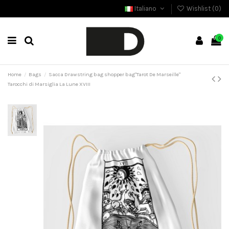
Italiano
Wishlist (
0
)
0
Home
Bags
Sacca Drawstring bag shopper bag"Tarot De Marseille"
Tarocchi di Marsiglia La Lune XVIII