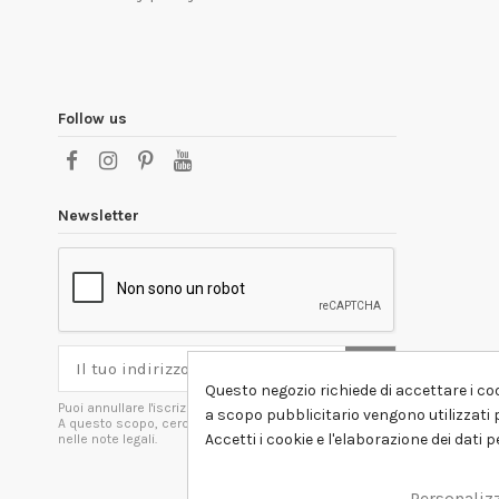
Follow us
Newsletter
Questo negozio richiede di accettare i coo
Puoi annullare l'iscrizione in ogni momenti.
a scopo pubblicitario vengono utilizzati p
A questo scopo, cerca le info di contatto
Accetti i cookie e l'elaborazione dei dati 
nelle note legali.
Personaliz