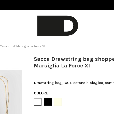
arocchi di Marsiglia La Force XI
Sacca Drawstring bag shopper
Marsiglia La Force XI
Drawstring bag, 100% cotone biologico, como
COLORE
Bianco
Nero
Natural