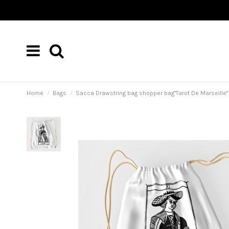
Home
Bags
Sacca Drawstring bag shopper bag"Tarot De Marseille" T