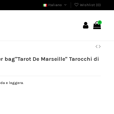
Italiano
Wishlist (
0
)
0
 bag"Tarot De Marseille" Tarocchi di
da e leggera.