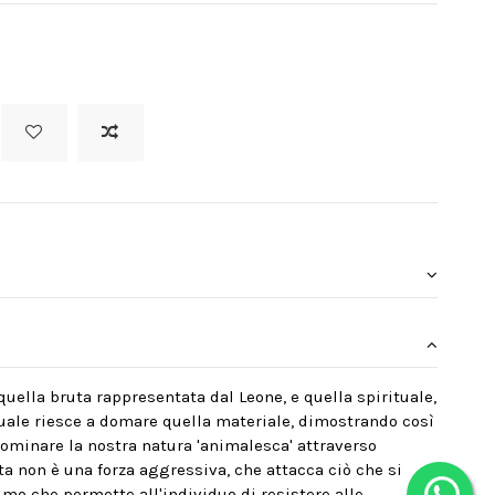
quella bruta rappresentata dal Leone, e quella spirituale,
ituale riesce a domare quella materiale, dimostrando così
dominare la nostra natura 'animalesca' attraverso
sta non è una forza aggressiva, che attacca ciò che si
nimo che permette all'individuo di resistere alle