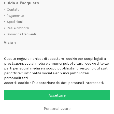
Guida all'acquisto
Contatti
Pagamento
Spedizioni
Resi e rimborsi
Domande Frequenti
Vision
D-SHIRT
si impegna a creare prodotti di alta qualità che non solo siano
belli da vedere, ma che trasmettano anche un messaggio importante.
Questo negozio richiede di accettare i cookie per scopi legati a
Che siate alla ricerca di una t-shirt unica e di tendenza, di una felpa
prestazioni, social media e annunci pubblicitari. I cookie di terze
comoda e accogliente o di un accessorio esclusivo,
D-SHIRT
ha
parti per social media e a scopo pubblicitario vengono utilizzati
qualcosa per tutti.
per offrire funzionalità social e annunci pubblicitari
Follow us
personalizzati.
Accetti i cookie e l'elaborazione dei dati personali interessati?
Newsletter
Accettare
Personalizzare