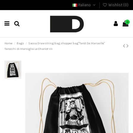
Italiano
Wishlist (
0
)
0
Home
Bags
Sacca Drawstring bag shopper bag"Tarot De Marseille"
Tarocchi di Marsiglia Le Chariot VII