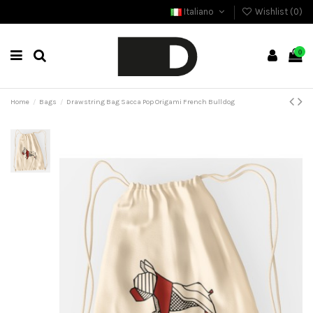
Italiano
Wishlist (
0
)
0
Home
Bags
Drawstring Bag Sacca Pop Origami French Bulldog