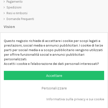
Pagamento
Spedizioni
Resi e rimborsi
Domande Frequenti
Vision
D-SHIRT
si impegna a creare prodotti di alta qualità che non solo siano
Questo negozio richiede di accettare i cookie per scopi legati a
belli da vedere, ma che trasmettano anche un messaggio importante.
prestazioni, social media e annunci pubblicitari. I cookie di terze
Che siate alla ricerca di una t-shirt unica e di tendenza, di una felpa
parti per social media e a scopo pubblicitario vengono utilizzati
comoda e accogliente o di un accessorio esclusivo,
D-SHIRT
ha
per offrire funzionalità social e annunci pubblicitari
qualcosa per tutti.
Follow us
personalizzati.
Accetti i cookie e l'elaborazione dei dati personali interessati?
Newsletter
Accettare
Personalizzare
Aggiungi al carrello
Tutti i diritti sono riservati DSHIRT - P.IVA 04979670652
Informativa sulla privacy e sui cookie
Sviluppato con ❤️ da FM-FUTURESHOP
https://fmfutureshop.com/