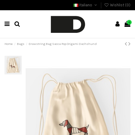
Italiano
Wishlist (
0
)
0
Home
Bags
Drawstring Bag Sacca Pop Origami Dachshund