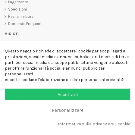
Pagamento
Spedizioni
Resi e rimborsi
Domande Frequenti
Vision
D-SHIRT
si impegna a creare prodotti di alta qualità che non solo siano
Questo negozio richiede di accettare i cookie per scopi legati a
belli da vedere, ma che trasmettano anche un messaggio importante.
prestazioni, social media e annunci pubblicitari. I cookie di terze
Che siate alla ricerca di una t-shirt unica e di tendenza, di una felpa
parti per social media e a scopo pubblicitario vengono utilizzati
comoda e accogliente o di un accessorio esclusivo,
D-SHIRT
ha
per offrire funzionalità social e annunci pubblicitari
qualcosa per tutti.
Follow us
personalizzati.
Accetti i cookie e l'elaborazione dei dati personali interessati?
Newsletter
Accettare
Personalizzare
Aggiungi al carrello
Tutti i diritti sono riservati DSHIRT - P.IVA 04979670652
Informativa sulla privacy e sui cookie
Sviluppato con ❤️ da FM-FUTURESHOP
https://fmfutureshop.com/