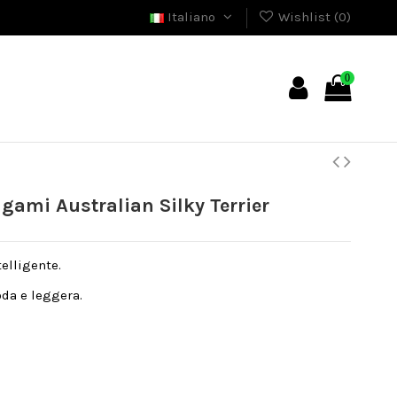
Italiano
Wishlist (
0
)
0
gami Australian Silky Terrier
telligente.
da e leggera.