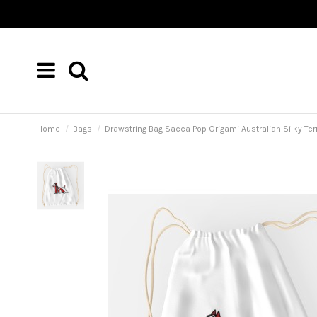
Home
Bags
Drawstring Bag Sacca Pop Origami Australian Silky Terr