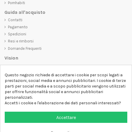
Pornhabiti
Guida all'acquisto
Contatti
Pagamento
Spedizioni
Resi e rimborsi
Domande Frequenti
Vision
D-SHIRT
si impegna a creare prodotti di alta qualità che non solo siano
Questo negozio richiede di accettare i cookie per scopi legati a
belli da vedere, ma che trasmettano anche un messaggio importante.
prestazioni, social media e annunci pubblicitari. I cookie di terze
Che siate alla ricerca di una t-shirt unica e di tendenza, di una felpa
parti per social media e a scopo pubblicitario vengono utilizzati
comoda e accogliente o di un accessorio esclusivo,
D-SHIRT
ha
per offrire funzionalità social e annunci pubblicitari
qualcosa per tutti.
Follow us
personalizzati.
Accetti i cookie e l'elaborazione dei dati personali interessati?
Newsletter
Accettare