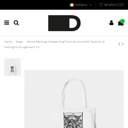
Italiano
Wishlist (
0
)
0
Home
Bags
Borsa Tote bag shopper bag"Tarot De Marseille" Tarocchi di
Marsiglia Le Jugement XX