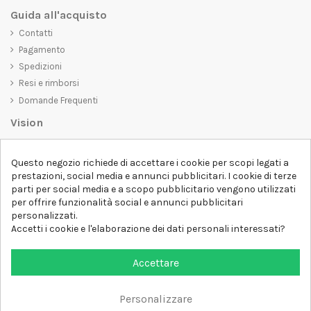
Guida all'acquisto
Contatti
Pagamento
Spedizioni
Resi e rimborsi
Domande Frequenti
Vision
D-SHIRT
si impegna a creare prodotti di alta qualità che non solo siano
Questo negozio richiede di accettare i cookie per scopi legati a
belli da vedere, ma che trasmettano anche un messaggio importante.
prestazioni, social media e annunci pubblicitari. I cookie di terze
Che siate alla ricerca di una t-shirt unica e di tendenza, di una felpa
parti per social media e a scopo pubblicitario vengono utilizzati
comoda e accogliente o di un accessorio esclusivo,
D-SHIRT
ha
per offrire funzionalità social e annunci pubblicitari
qualcosa per tutti.
Follow us
personalizzati.
Accetti i cookie e l'elaborazione dei dati personali interessati?
Newsletter
Accettare
Personalizzare