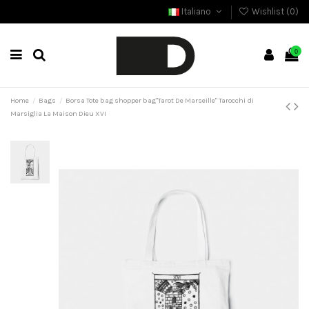
Italiano
Wishlist (
0
)
0
Home
Bags
Borsa Tote bag shopper bag"Tarot De Marseille" Tarocchi di
Marsiglia La Maison Dieu XVI