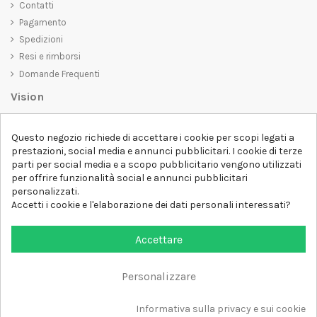
Contatti
Pagamento
Spedizioni
Resi e rimborsi
Domande Frequenti
Vision
D-SHIRT
si impegna a creare prodotti di alta qualità che non solo siano
Questo negozio richiede di accettare i cookie per scopi legati a
belli da vedere, ma che trasmettano anche un messaggio importante.
prestazioni, social media e annunci pubblicitari. I cookie di terze
Che siate alla ricerca di una t-shirt unica e di tendenza, di una felpa
parti per social media e a scopo pubblicitario vengono utilizzati
comoda e accogliente o di un accessorio esclusivo,
D-SHIRT
ha
per offrire funzionalità social e annunci pubblicitari
qualcosa per tutti.
Follow us
personalizzati.
Accetti i cookie e l'elaborazione dei dati personali interessati?
Newsletter
Accettare
Personalizzare
Aggiungi al carrello
Tutti i diritti sono riservati DSHIRT - P.IVA 04979670652
Informativa sulla privacy e sui cookie