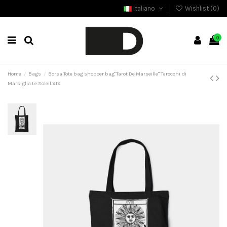
Italiano
Wishlist (
0
)
0
Home
Bags
Borsa Tote bag shopper bag"Tarot De Marseille" Tarocchi di
Marsiglia Le Soleil XIX