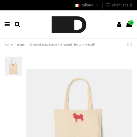
Italiano
Wishlist (
0
)
0
Home
Bags
Shopper Bag Borsa Minigami Tibetan Mastiff