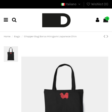
Italiano
Wishlist (
0
)
0
Home
Bags
Shopper Bag Borsa Minigami Japanese Chin