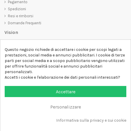
Pagamento
Spedizioni
Resi e rimborsi
Domande Frequenti
Vision
D-SHIRT
si impegna a creare prodotti di alta qualità che non solo siano
Questo negozio richiede di accettare i cookie per scopi legati a
belli da vedere, ma che trasmettano anche un messaggio importante.
prestazioni, social media e annunci pubblicitari. I cookie di terze
Che siate alla ricerca di una t-shirt unica e di tendenza, di una felpa
parti per social media e a scopo pubblicitario vengono utilizzati
comoda e accogliente o di un accessorio esclusivo,
D-SHIRT
ha
per offrire funzionalità social e annunci pubblicitari
qualcosa per tutti.
Follow us
personalizzati.
Accetti i cookie e l'elaborazione dei dati personali interessati?
Newsletter
Accettare
Personalizzare
Aggiungi al carrello
Tutti i diritti sono riservati DSHIRT - P.IVA 04979670652
Informativa sulla privacy e sui cookie
Sviluppato con ❤️ da FM-FUTURESHOP
https://fmfutureshop.com/