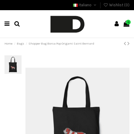
Italiano
Wishlist (
0
)
0
Home
Bags
Shopper Bag Borsa Pop Origami Saint Bernard