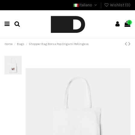
Italiano
Wishlist (
0
)
0
Home
Bags
Shopper Bag Borsa Pop Origami Pekingese