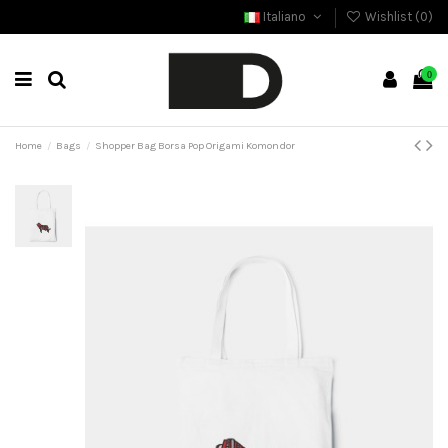
Italiano
Wishlist (
0
)
0
Home
Bags
Shopper Bag Borsa Pop Origami Komondor