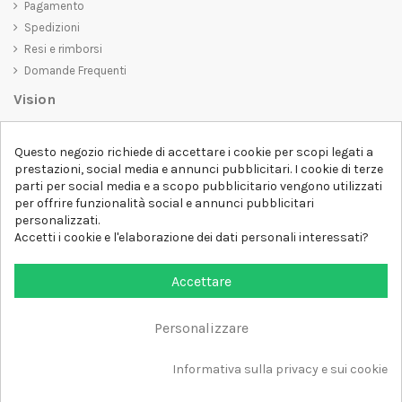
Pagamento
Spedizioni
Resi e rimborsi
Domande Frequenti
Vision
D-SHIRT
si impegna a creare prodotti di alta qualità che non solo siano
Questo negozio richiede di accettare i cookie per scopi legati a
belli da vedere, ma che trasmettano anche un messaggio importante.
prestazioni, social media e annunci pubblicitari. I cookie di terze
Che siate alla ricerca di una t-shirt unica e di tendenza, di una felpa
parti per social media e a scopo pubblicitario vengono utilizzati
comoda e accogliente o di un accessorio esclusivo,
D-SHIRT
ha
per offrire funzionalità social e annunci pubblicitari
qualcosa per tutti.
Follow us
personalizzati.
Accetti i cookie e l'elaborazione dei dati personali interessati?
Newsletter
Accettare
Personalizzare
Aggiungi al carrello
Tutti i diritti sono riservati DSHIRT - P.IVA 04979670652
Informativa sulla privacy e sui cookie
Sviluppato con ❤️ da FM-FUTURESHOP
https://fmfutureshop.com/