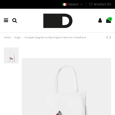
Italiano
Wishlist (
0
)
0
Home
Bags
Shopper Bag Borsa Pop Origami German Shepherd