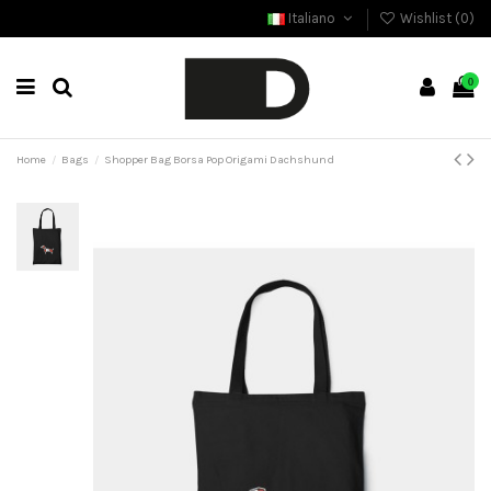
Italiano
Wishlist (
0
)
0
Home
Bags
Shopper Bag Borsa Pop Origami Dachshund