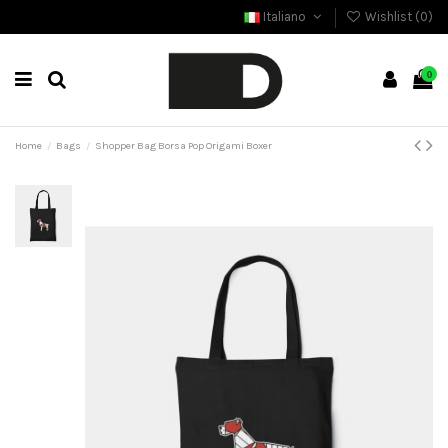
Italiano
Wishlist (
0
)
0
Home
Bags
Shopper Bag Borsa Pop Origami Boxer